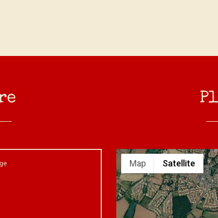
re
Pl
ge
Map
Satellite