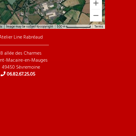
ts
Image may be subject to copyright
Terms
500 m
Atelier Line Rabréaud
8 allée des Charmes
int-Macaire-en-Mauges
49450 Sèvremoine
06.82.67.25.05