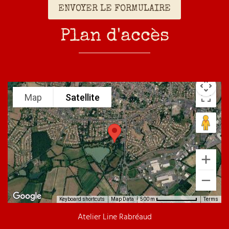
Plan d'accès
Map
Satellite
Keyboard shortcuts
Map Data
Terms
500 m
Atelier Line Rabréaud