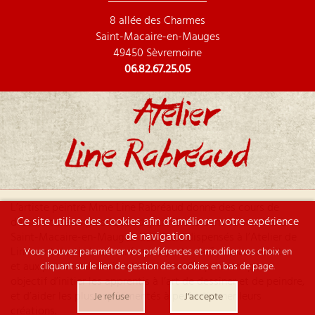
8 allée des Charmes
Saint-Macaire-en-Mauges
49450 Sèvremoine
06.82.67.25.05
L’artiste peintre Mme Line Rabréaud donne des cours de
Ce site utilise des cookies afin d’améliorer votre expérience
dessin et d’arts plastiques depuis 13 ans dans son atelier à
de navigation
Saint-Macaire-en-Mauges. Les cours dispensés à l’Atelier de
Line sont destinés aux enfants à partir de 6 ans, aux adultes
Vous pouvez paramétrer vos préférences et modifier vos choix en
et aux personnes en situation de handicap. Ils ont pour
cliquant sur le lien de gestion des cookies en bas de page.
objectif d’initier les apprentis à l’art de dessiner et de peindre,
et d’aider les plus expérimentés à perfectionner leurs
Je refuse
J'accepte
créations.