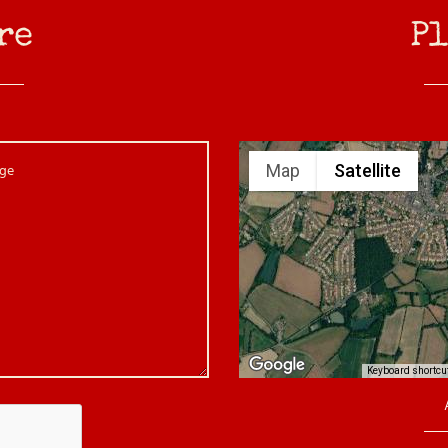
re
Pl
ge
Map
Satellite
Keyboard shortcu