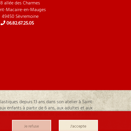
8 allée des Charmes
int-Macaire-en-Mauges
49450 Sèvremoine
06.82.67.25.05
astiques depuis 13 ans dans son atelier à Saint-
ux enfants à partir de 6 ans, aux adultes et aux
tis à l’art de dessiner et de peindre, et d’aider les
Je refuse
J'accepte