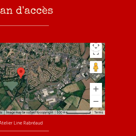
an d'accès
ts
Image may be subject to copyright
Terms
500 m
Atelier Line Rabréaud