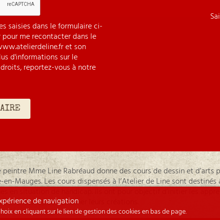
Sa
s saisies dans le formulaire ci-
r pour me recontacter dans le
ww.atelierdeline.fr et son
us d'informations sur le
droits, reportez-vous à notre
te peintre Mme Line Rabréaud donne des cours de dessin et d’arts pl
-en-Mauges. Les cours dispensés à l’Atelier de Line sont destinés a
s en situation de handicap. Ils ont pour objectif d’initier les appren
 expérience de navigation
périmentés à perfectionner leurs créations.
oix en cliquant sur le lien de gestion des cookies en bas de page.