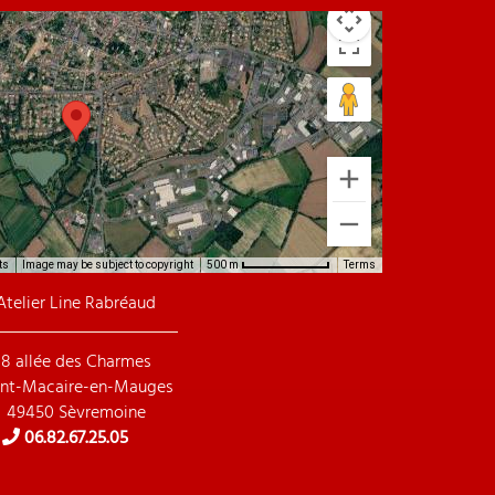
ts
Image may be subject to copyright
Terms
500 m
Atelier Line Rabréaud
8 allée des Charmes
int-Macaire-en-Mauges
49450 Sèvremoine
06.82.67.25.05